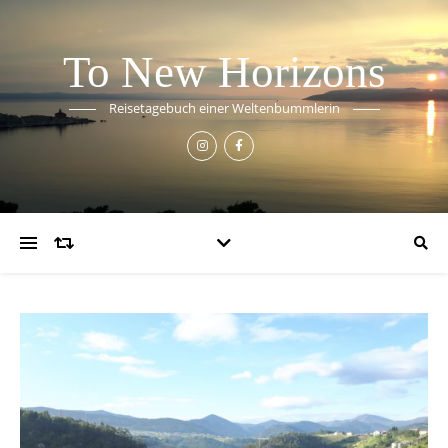
To New Horizons
Reisetagebuch einer Weltenbummlerin